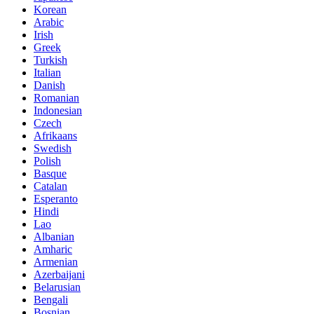
Korean
Arabic
Irish
Greek
Turkish
Italian
Danish
Romanian
Indonesian
Czech
Afrikaans
Swedish
Polish
Basque
Catalan
Esperanto
Hindi
Lao
Albanian
Amharic
Armenian
Azerbaijani
Belarusian
Bengali
Bosnian