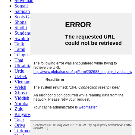
Slovenian
Somali
Samoan
Scots Gaelic
Shona
Sindhi
Sundanese
Swahili
Tajik
Tamil
Telugu
Thai
Ukrainian
Urdu
Uzbek
Vietnamese
Welsh
Xhosa
Yiddish
Yoruba
Zulu
Kinyarwanda
Tatar
Oriya
Turkmen