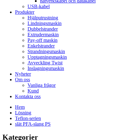
nätverkskabel och datakabel
USB-kabel
Produkter
Hjälputrustning
Lindningsmaskin
Dubbelstrander
Extrudermaskin
Pay-off maskin
Enkelstrander
Strandningsmaskin
Upptagningsmaskin
Avveckling Twist
Inslagningsmaskin
Nyheter
Om oss
Vanliga frågor
Kund
Kontakta oss
Hem
Lösning
Teflon-serien
slät PFA-slang PS
Kategorier