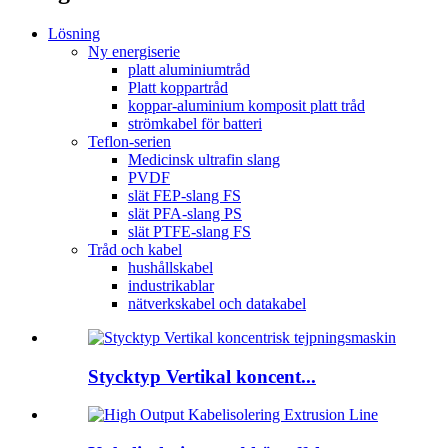
Lösning
Ny energiserie
platt aluminiumtråd
Platt koppartråd
koppar-aluminium komposit platt tråd
strömkabel för batteri
Teflon-serien
Medicinsk ultrafin slang
PVDF
slät FEP-slang FS
slät PFA-slang PS
slät PTFE-slang FS
Tråd och kabel
hushållskabel
industrikablar
nätverkskabel och datakabel
Stycktyp Vertikal koncent...