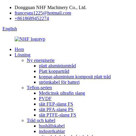
Dongguan NHF Machinery Co., Ltd.
francesgu1225@hotmail.com
+8618689452274
English
Hem
Lösning
Ny energiserie
platt aluminiumtråd
Platt koppartråd
koppar-aluminium komposit platt tråd
strömkabel för batteri
Teflon-serien
Medicinsk ultrafin slang
PVDF
slät FEP-slang FS
slät PFA-slang PS
slät PTFE-slang FS
Tråd och kabel
hushållskabel
industrikablar