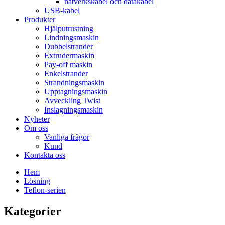
nätverkskabel och datakabel
USB-kabel
Produkter
Hjälputrustning
Lindningsmaskin
Dubbelstrander
Extrudermaskin
Pay-off maskin
Enkelstrander
Strandningsmaskin
Upptagningsmaskin
Avveckling Twist
Inslagningsmaskin
Nyheter
Om oss
Vanliga frågor
Kund
Kontakta oss
Hem
Lösning
Teflon-serien
Kategorier