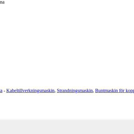
na
ta
-
Kabeltillverkningsmaskin
,
Strandningsmaskin
,
Buntmaskin för kopp