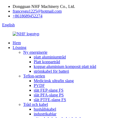
Dongguan NHF Machinery Co., Ltd.
francesgu1225@hotmail.com
+8618689452274
English
Hem
Lösning
Ny energiserie
platt aluminiumtråd
Platt koppartråd
koppar-aluminium komposit platt tråd
strömkabel för batteri
Teflon-serien
Medicinsk ultrafin slang
PVDF
slät FEP-slang FS
slät PFA-slang PS
slät PTFE-slang FS
Tråd och kabel
hushållskabel
industrikablar