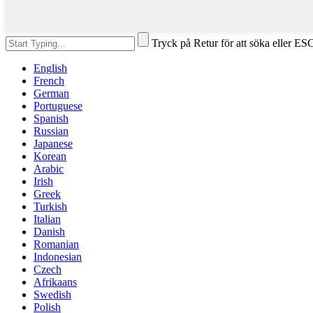
Tryck på Retur för att söka eller ESC
English
French
German
Portuguese
Spanish
Russian
Japanese
Korean
Arabic
Irish
Greek
Turkish
Italian
Danish
Romanian
Indonesian
Czech
Afrikaans
Swedish
Polish