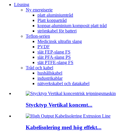
Lösning
Ny energiserie
platt aluminiumtråd
Platt koppartråd
koppar-aluminium komposit platt tråd
strömkabel för batteri
Teflon-serien
Medicinsk ultrafin slang
PVDF
slät FEP-slang FS
slät PFA-slang PS
slät PTFE-slang FS
Tråd och kabel
hushållskabel
industrikablar
nätverkskabel och datakabel
Stycktyp Vertikal koncent...
Kabelisolering med hög effekt...