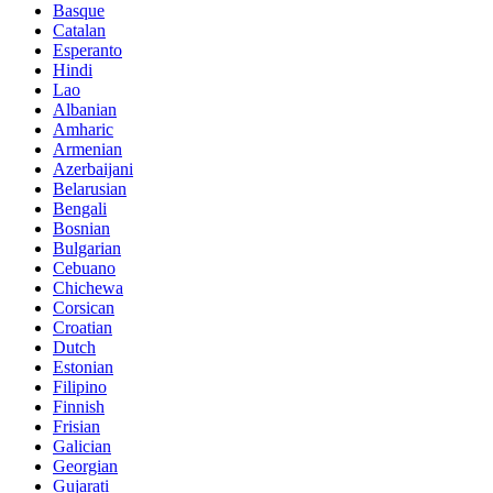
Basque
Catalan
Esperanto
Hindi
Lao
Albanian
Amharic
Armenian
Azerbaijani
Belarusian
Bengali
Bosnian
Bulgarian
Cebuano
Chichewa
Corsican
Croatian
Dutch
Estonian
Filipino
Finnish
Frisian
Galician
Georgian
Gujarati